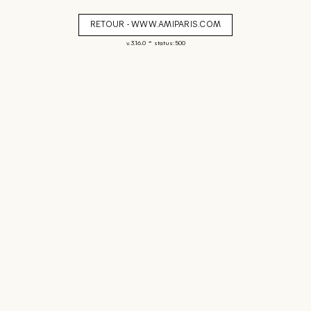
RETOUR - WWW.AMIPARIS.COM
-
v. 3.16.0
status: 500