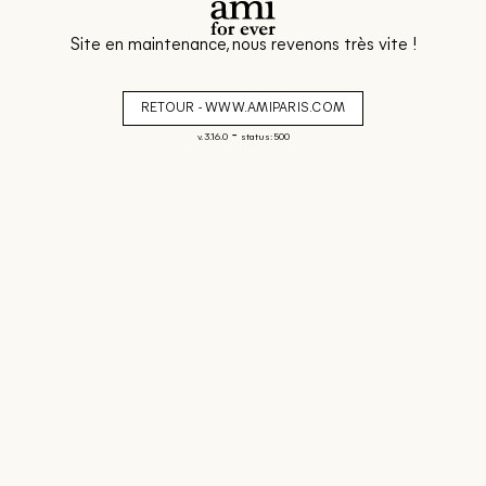
Site en maintenance, nous revenons très vite !
RETOUR - WWW.AMIPARIS.COM
-
v. 3.16.0
status: 500