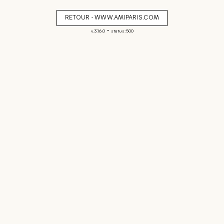
RETOUR - WWW.AMIPARIS.COM
-
v. 3.16.0
status: 500