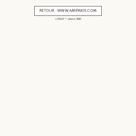
RETOUR - WWW.AMIPARIS.COM
-
v. 3.16.0
status: 500