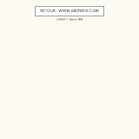
RETOUR - WWW.AMIPARIS.COM
-
v. 3.16.0
status: 500