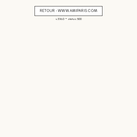
RETOUR - WWW.AMIPARIS.COM
-
v. 3.16.0
status: 500