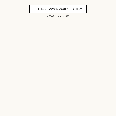
RETOUR - WWW.AMIPARIS.COM
-
v. 3.16.0
status: 500