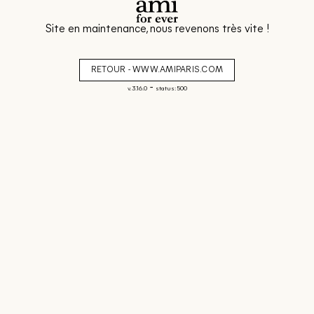
Site en maintenance, nous revenons très vite !
RETOUR - WWW.AMIPARIS.COM
-
v. 3.16.0
status: 500