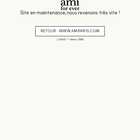
Site en maintenance, nous revenons très vite !
RETOUR - WWW.AMIPARIS.COM
-
v. 3.16.0
status: 500