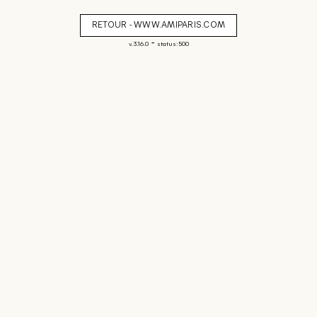
RETOUR - WWW.AMIPARIS.COM
-
v. 3.16.0
status: 500