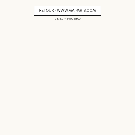
RETOUR - WWW.AMIPARIS.COM
-
v. 3.16.0
status: 500