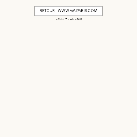
RETOUR - WWW.AMIPARIS.COM
-
v. 3.16.0
status: 500