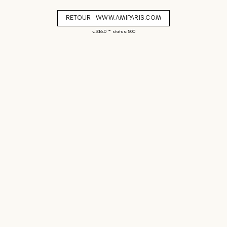
RETOUR - WWW.AMIPARIS.COM
-
v. 3.16.0
status: 500