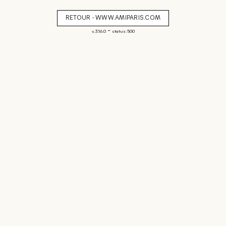
RETOUR - WWW.AMIPARIS.COM
-
v. 3.16.0
status: 500