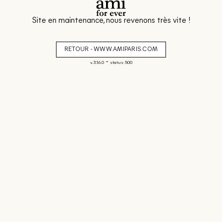
Site en maintenance, nous revenons très vite !
RETOUR - WWW.AMIPARIS.COM
-
v. 3.16.0
status: 500