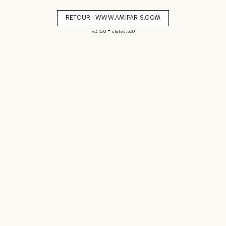
RETOUR - WWW.AMIPARIS.COM
-
v. 3.16.0
status: 500