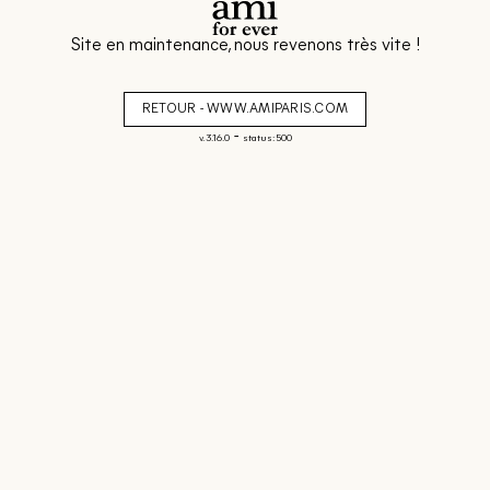
Site en maintenance, nous revenons très vite !
RETOUR - WWW.AMIPARIS.COM
-
v. 3.16.0
status: 500