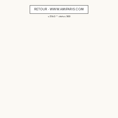
RETOUR - WWW.AMIPARIS.COM
-
v. 3.16.0
status: 500