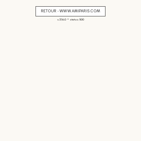
RETOUR - WWW.AMIPARIS.COM
-
v. 3.16.0
status: 500