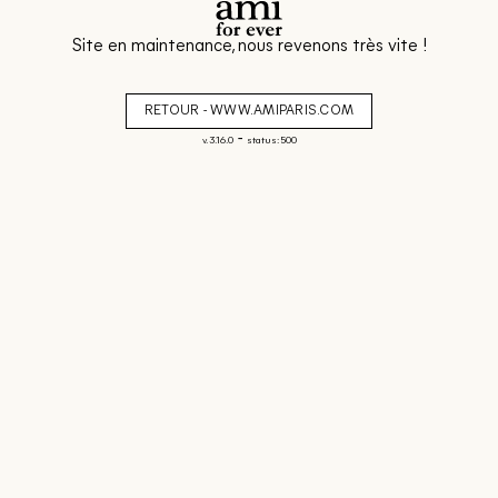
Site en maintenance, nous revenons très vite !
RETOUR - WWW.AMIPARIS.COM
-
v. 3.16.0
status: 500