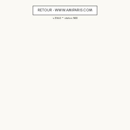
RETOUR - WWW.AMIPARIS.COM
-
v. 3.16.0
status: 500