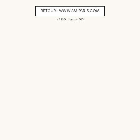
RETOUR - WWW.AMIPARIS.COM
-
v. 3.16.0
status: 500