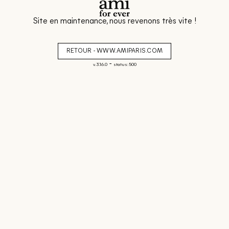
Site en maintenance, nous revenons très vite !
RETOUR - WWW.AMIPARIS.COM
-
v. 3.16.0
status: 500