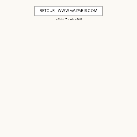
RETOUR - WWW.AMIPARIS.COM
-
v. 3.16.0
status: 500