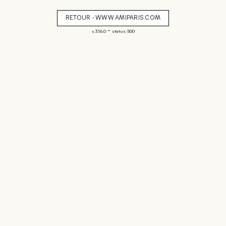
RETOUR - WWW.AMIPARIS.COM
-
v. 3.16.0
status: 500