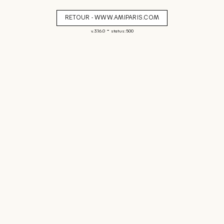
RETOUR - WWW.AMIPARIS.COM
-
v. 3.16.0
status: 500