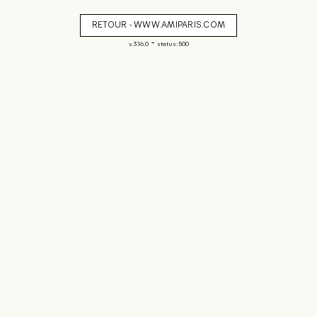
RETOUR - WWW.AMIPARIS.COM
-
v. 3.16.0
status: 500