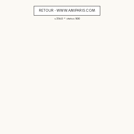
RETOUR - WWW.AMIPARIS.COM
-
v. 3.16.0
status: 500