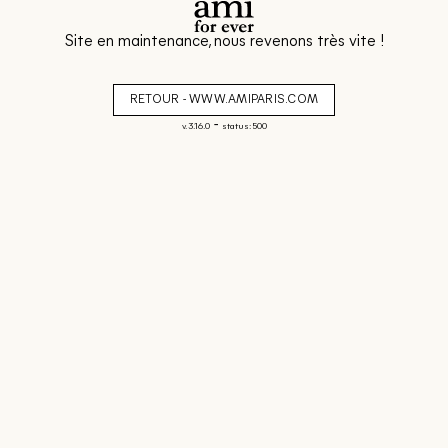
Site en maintenance, nous revenons très vite !
RETOUR - WWW.AMIPARIS.COM
-
v. 3.16.0
status: 500